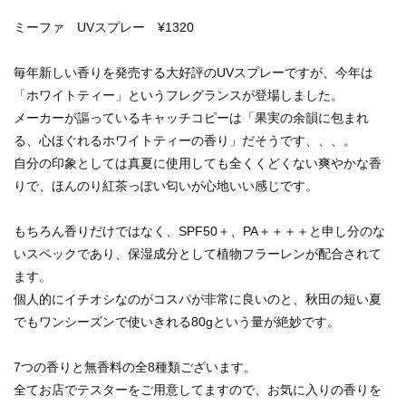
ミーファ UVスプレー ¥1320
毎年新しい香りを発売する大好評のUVスプレーですが、今年は
「ホワイトティー」というフレグランスが登場しました。
メーカーが謳っているキャッチコピーは「果実の余韻に包まれ
る、心ほぐれるホワイトティーの香り」だそうです、、、。
自分の印象としては真夏に使用しても全くくどくない爽やかな香
りで、ほんのり紅茶っぽい匂いが心地いい感じです。
もちろん香りだけではなく、SPF50＋、PA＋＋＋＋と申し分のな
いスペックであり、保湿成分として植物フラーレンが配合されて
ます。
個人的にイチオシなのがコスパが非常に良いのと、秋田の短い夏
でもワンシーズンで使いきれる80gという量が絶妙です。
7つの香りと無香料の全8種類ございます。
全てお店でテスターをご用意してますので、お気に入りの香りを